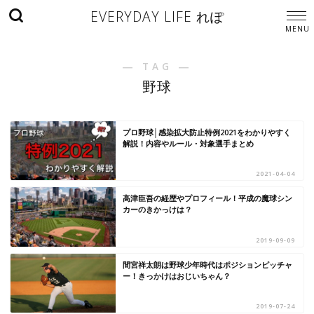
EVERYDAY LIFE れぽ
― TAG ―
野球
プロ野球│感染拡大防止特例2021をわかりやすく
解説！内容やルール・対象選手まとめ
2021-04-04
高津臣吾の経歴やプロフィール！平成の魔球シン
カーのきかっけは？
2019-09-09
間宮祥太朗は野球少年時代はポジションピッチャ
ー！きっかけはおじいちゃん？
2019-07-24