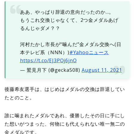
ああ、やっぱり辞退の意向だったのか…。
もうこれ交換じゃなくて、2つ金メダルあげ
るんじゃダメ？？
河村たかし市長が“噛んだ”金メダル交換へ(日
本テレビ系（NNN）)
#Yahooニュース
https://t.co/EJ3POj6jnO
— 鷲見月下 (@gecka508)
August 11, 2021
後藤希友選手は、はじめはメダルの交換は辞退してい
たとのこと。
誰に噛まれたメダルであれ、優勝したその日に手にし
た想いがつまった、何物にも代えられない唯一無二の
金メダルです。