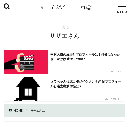
EVERYDAY LIFE れぽ
― TAG ―
サザエさん
中林大樹の経歴とプロフィールは？俳優になった
きっかけは就活中の迷い
2019-10-15
タラちゃん役成田凌がイケメンすぎる!プロフィー
ルと過去出演作品は？
2019-08-31
HOME
サザエさん