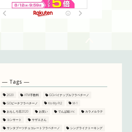
― Tags ―
2020
ATM手数料
GOパイナップルフラペチーノ
GOピーチフラペチーノ
Kis-My-Ft2
M-1
おもしろ荘2020
お笑い
でんぱ組.inc
カラメルラテ
コンサート
サザエさん
サンタブーツチョコレートフラペチーノ
シングライクトーキング