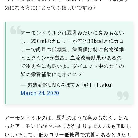
気になる方にはとっても嬉しいですね♪
アーモンドミルクは豆乳みたいに臭みもない
し、200mlのカロリーが何と39kcalと低カロ
リーで尚且つ低糖質。栄養価は特に食物繊維
とビタミンEが豊富。血流改善効果があるの
で冷え性にも良いよ。ダイエット中の女子の
皆の栄養補助にもオススメ
— 超越論的UMAさぼてん (@TTTtaku)
March 24, 2020
アーモンドミルクは、豆乳のような臭みもなく、ほん
っとアーモンドのいい香りがたまりません♪味も美味し
いし♪そして、低カロリー低糖質で栄養もあるときた！