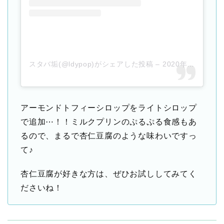
スタバ垢(@ldypop)がシェアした投稿
–
2020年 2月月15日午前12時49分PST
アーモンドトフィーシロップをライトシロップ
で追加⋯！！ミルクプリンのぷるぷる食感もあ
るので、まるで杏仁豆腐のような味わいですっ
て♪
杏仁豆腐が好きな方は、ぜひお試ししてみてく
ださいね！