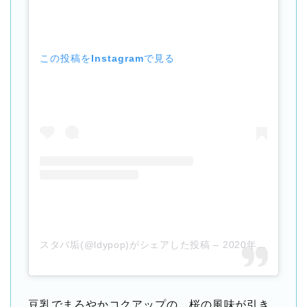
この投稿をInstagramで見る
スタバ垢(@ldypop)がシェアした投稿
–
2020年 2月月16日午前1時14分PST
豆乳でまろやかコクアップの、桜の風味が引き