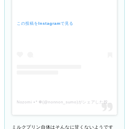
この投稿をInstagramで見る
Nozomi ٭* ❁(@nonnon_sumo)がシェアした投稿
–
202
ミルクプリン自体はそんなに甘くないようです