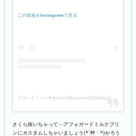
この投稿をInstagramで見る
スタバクイーン♥Ayumin(@ayumin0220stb)がシェアした投稿
さくら抜いちゃって⋯アフォガードミルクプリ
ンにカスタムしちゃいましょう(*´艸｀*)かろう