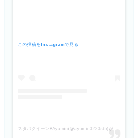
この投稿をInstagramで見る
スタバクイーン♥Ayumin(@ayumin0220stb)がシェアした投稿