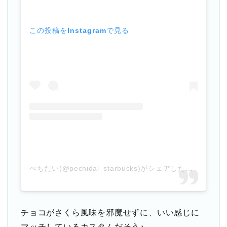
この投稿をInstagramで見る
ぺちだい(@pechidai_starbucks)がシェアした投稿
–
202
チョコがさくら風味を邪魔せずに、いい感じに
マッチしているカスタムだそう♪