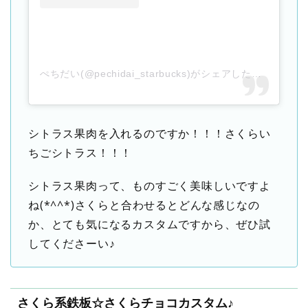
ぺちだい(@pechidai_starbucks)がシェアした投稿
–
202
シトラス果肉を入れるのですか！！！さくらい
ちごシトラス！！！
シトラス果肉って、ものすごく美味しいですよ
ね(*^^*)さくらと合わせるとどんな感じなの
か、とても気になるカスタムですから、ぜひ試
してくださーい♪
さくら系鉄板☆さくらチョコカスタム♪