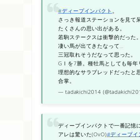
#ディープインパクト
。
さっき報道ステーションを見て
たくさんの思い出がある。
若駒ステークスは衝撃的だった
凄い馬が出てきたなって…
三冠取れそうだなって思った。
GⅠを7勝。種牡馬としても毎年
理想的なサラブレッドだったと
合掌。
— tadakichi2014 (@tadakichi2
ディープインパクトで一番記憶
アレは驚いた(OvO)
#ディープイ