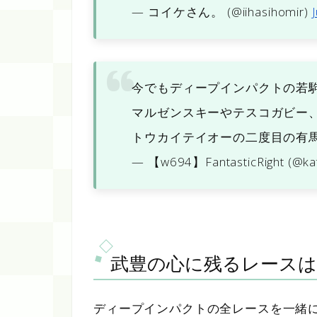
— コイケさん。 (@iihasihomir)
今でもディープインパクトの若
マルゼンスキーやテスコガビー
トウカイテイオーの二度目の有
— 【w694】FantasticRight (@k
武豊の心に残るレース
ディープインパクトの全レースを一緒