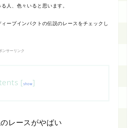
みる人、色々いると思います。
ディープインパクトの伝説のレースをチェックし
ポンサーリンク
tents
[
]
show
説のレースがやばい