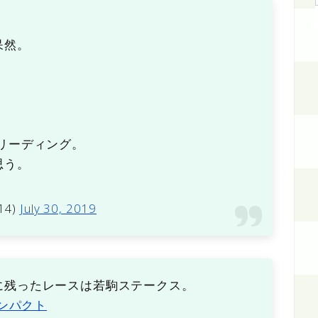
呆然。
。
リーディング。
思う。
014)
July 30, 2019
に残ったレースは若駒ステークス。
ンパクト