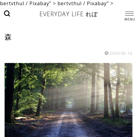
bertvthul / Pixabay" >
bertvthul / Pixabay" >
EVERYDAY LIFE れぽ
森
2020-05-10