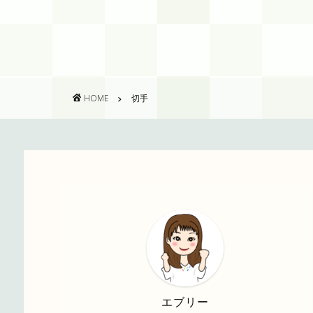
HOME
切手
エブリー