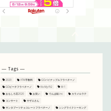
― Tags ―
2020
ATM手数料
GOパイナップルフラペチーノ
GOピーチフラペチーノ
Kis-My-Ft2
M-1
おもしろ荘2020
お笑い
でんぱ組.inc
カラメルラテ
コンサート
サザエさん
サンタブーツチョコレートフラペチーノ
シングライクトーキング