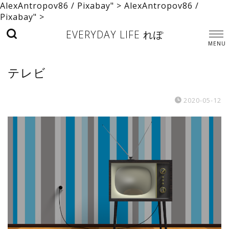
AlexAntropov86 / Pixabay" >
AlexAntropov86 /
Pixabay" >
EVERYDAY LIFE れぽ
テレビ
2020-05-12