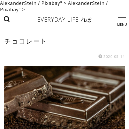
AlexanderStein / Pixabay" >
AlexanderStein /
Pixabay" >
EVERYDAY LIFE れぽ
チョコレート
2020-05-14